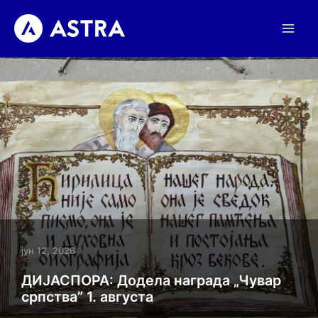
Пређи
на
садржај
јун 12, 2026
ДИЈАСПОРА: Додела награда „Чувар
српства” 1. августа