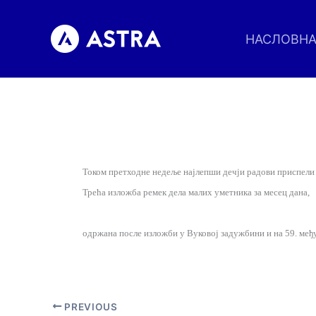
Пређи
на
НАСЛОВН
садржај
Током претходне недеље најлепши дечји радови приспели
Трећа изложба ремек дела малих уметника за месец дана,
одржана после изложби у Вуковој задужбини и на 59. међу
PREVIOUS