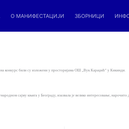
А
О МАНИФЕСТАЦИЈИ
ЗБОРНИЦИ
ИНФ
 на конкурс били су изложени у просторијама ОШ „Вук Караџић“ у Кикинди.
народном сајму књига у Београду, изазвала је велико интересовање, нарочито 