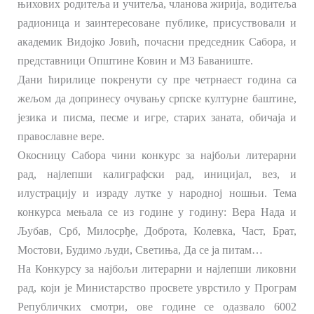
њихових родитеља и учитеља, чланова жирија, водитеља
радионица и заинтересоване публике, присуствовали и
академик Видојко Јовић, почасни председник Сабора, и
представници Општине Ковин и МЗ Баваниште.
Дани ћирилице покренути су пре четрнаест година са
жељом да допринесу очувању српске културне баштине,
језика и писма, песме и игре, старих заната, обичаја и
православне вере.
Окосницу Сабора чини конкурс за најбољи литерарни
рад, најлепши калиграфски рад, иницијал, вез, и
илустрацију и израду лутке у народној ношњи. Тема
конкурса мењала се из године у годину: Вера Нада и
Љубав, Срб, Милосрђе, Доброта, Колевка, Част, Брат,
Мостови, Будимо људи, Светиња, Да се ја питам…
На Конкурсу за најбољи литерарни и најлепши ликовни
рад, који је Министарство просвете уврстило у Програм
Републичких смотри, ове године се одазвало 6002