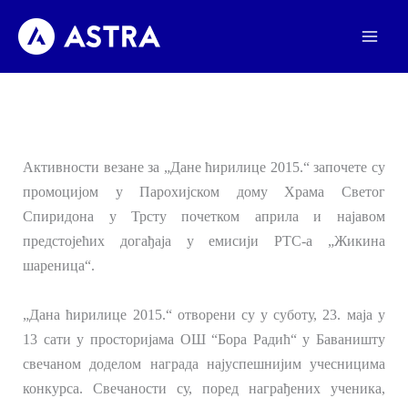
Пређи
на
садржај
Активности везане за „Дане ћирилице 2015.“ започете су
промоцијом у Парохијском дому Храма Светог
Спиридона у Трсту почетком априла и најавом
предстојећих догађаја у емисији РТС-а „Жикина
шареница“.
„Дана ћирилице 2015.“ отворени су у суботу, 23. маја у
13 сати у просторијама ОШ “Бора Радић“ у Баваништу
свечаном доделом награда најуспешнијим учесницима
конкурса. Свечаности су, поред награђених ученика,