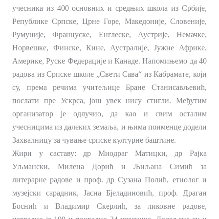
учесника из 400 основних и средњих школа из Србије,
Републике Српске, Црне Горе, Македоније, Словеније,
Румуније, Француске, Енглеске, Аустрије, Немачке,
Норвешке, Финске, Кине, Аустралије, Јужне Африке,
Америке, Руске Федерације и Канаде. Напомињемо да 40
радова из Српске школе „Свети Сава“ из Кабрамате, који
су, према речима учитељице Бране Станисављевић,
послати пре Ускрса, још увек нису стигли. Међутим
организатор је одлучио, да као и свим осталим
учесницима из далеких земаља, и њима поименце додели
Захвалницу за чување српске културне баштине.
Жири у саставу: др Миодраг Матицки, др Рајка
Уљмански, Милена Дорић и Љиљана Симић за
литерарне радове и проф. др Сузана Полић, етнолог и
музејски сарадник, Јасна Бјеладиновић, проф. Драган
Боснић и Владимир Скерлић, за ликовне радове,