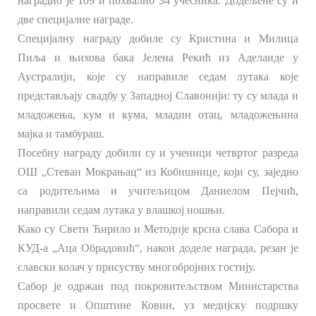
наградио је 109 и похвалио 34 учесника. Додељене су и
две специјалне награде.
Специјалну награду добиле су Кристина и Милица
Пиља и њихова бака Јелена Рекић из Аделаиде у
Аустралији, које су направиле седам лутака које
представљају свадбу у Западној Славонији: ту су млада и
младожења, кум и кума, младин отац, младожењина
мајка и тамбураш.
Посебну награду добили су и ученици четвртог разреда
ОШ „Стеван Мокрањац“ из Кобишнице, који су, заједно
са родитељима и учитељицом Даниелом Пејчић,
направили седам лутака у влашкој ношњи.
Како су Свети Ћирило и Методије крсна слава Сабора и
КУД-а „Аца Обрадовић“, након доделе награда, резан је
славски колач у присуству многобројних гостију.
Сабор је одржан под покровитељством Министарства
просвете и Општине Ковин, уз медијску подршку