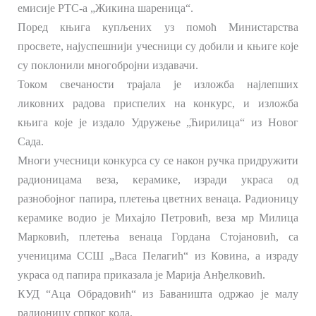
емисије РТС-а „Жикина шареница“.
Поред књига купљених уз помоћ Министарства
просвете, најуспешнији учесници су добили и књиге које
су поклонили многобројни издавачи.
Током свечаности трајала је изложба најлепших
ликовних радова приспелих на конкурс, и изложба
књига које је издало Удружење „Ћирилица“ из Новог
Сада.
Многи учесници конкурса су се након ручка придружити
радионицама веза, керамике, изради украса од
разнобојног папира, плетења цветних венаца. Радионицу
керамике водио је Михајло Петровић, веза мр Милица
Марковић, плетења венаца Гордана Стојановић, са
ученицима ССШ „Васа Пелагић“ из Ковина, а израду
украса од папира приказала је Марија Анђелковић.
КУД “Аца Обрадовић“ из Баваништа одржао је малу
радионицу српког кола.