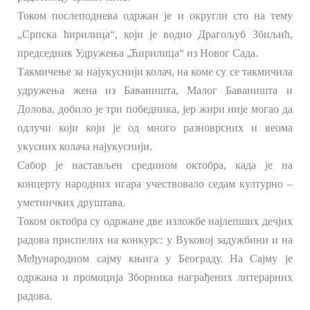
Током послеподнева одржан је и округли сто на тему
„Српска ћирилица“, који је водио Драгољуб Збиљић,
председник Удружења „Ћирилица“ из Новог Сада.
Такмичење за најукуснији колач, на коме су се такмичила
удружења жена из Баваништа, Малог Баваништа и
Долова, добило је три победника, јер жири није могао да
одлучи који који је од много разноврсних и веома
укусних колача најукуснији.
Сабор је настављен средином октобра, када је на
концерту народних игара учествовало седам културно –
уметничких друштава.
Током октобра су одржане две изложбе најлепших дечјих
радова приспелих на конкурс: у Вуковој задужбини и на
Међународном сајму књига у Београду. На Сајму је
одржана и промоција Зборника награђених литерарних
радова.