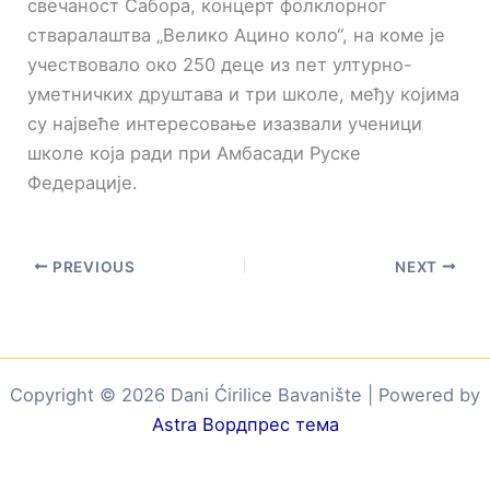
свечаност Сабора, концерт фолклорног
стваралаштва „Велико Ацино коло“, на коме је
учествовало око 250 деце из пет ултурно-
уметничких друштава и три школе, међу којима
су највеће интересовање изазвали ученици
школе која ради при Амбасади Руске
Федерације.
PREVIOUS
NEXT
Copyright © 2026 Dani Ćirilice Bavanište | Powered by
Astra Вордпрес тема