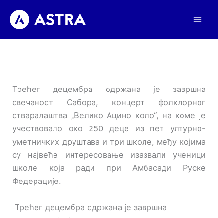
Пређи
на
садржај
Трећег децембра одржана је завршна
свечаност Сабора, концерт фолклорног
стваралаштва „Велико Ацино коло“, на коме је
учествовало око 250 деце из пет ултурно-
уметничких друштава и три школе, међу којима
су највеће интересовање изазвали ученици
школе која ради при Амбасади Руске
Федерације.
Трећег децембра одржана је завршна