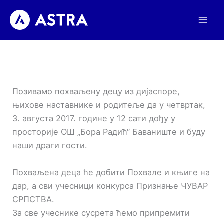
Пређи
на
садржај
Позивамо похваљену децу из дијаспоре,
њихове наставнике и родитеље да у четвртак,
3. августа 2017. године у 12 сати дођу у
просторије ОШ „Бора Радић“ Баваниште и буду
наши драги гости.
Похваљена деца ће добити Похвале и књиге на
дар, а сви учесници конкурса Признање ЧУВАР
СРПСТВА.
За све учеснике сусрета ћемо припремити