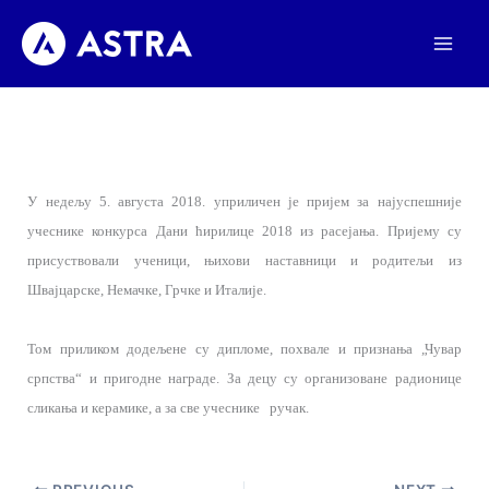
Пређи
на
садржај
У недељу 5. августа 2018. уприличен је пријем за најуспешније
учеснике конкурса Дани ћирилице 2018 из расејања. Пријему су
присуствовали ученици, њихови наставници и родитељи из
Швајцарске, Немачке, Грчке и Италије.
Том приликом додељене су дипломе, похвале и признања „Чувар
српства“ и пригодне награде. За децу су организоване радионице
сликања и керамике, а за све учеснике ручак.