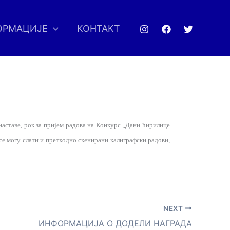
ОРМАЦИЈЕ
КОНТАКТ
наставе, рок за пријем радова на Конкурс „Дани ћирилице
 се могу слати и претходно скенирани калиграфски радови,
NEXT
ИНФОРМАЦИЈА О ДОДЕЛИ НАГРАДА