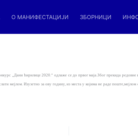
А
О МАНИФЕСТАЦИЈИ
ЗБОРНИЦИ
ИНФ
Конкурс „Дани ћирилице 2020.“ одлаже се до првог маја.Због прекида редовне 
слати мејлом. Изузетно за ову годину, из места у којима не раде поште,мејлом