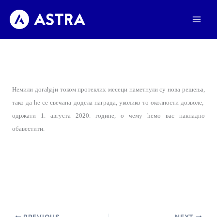
Пређи
на
садржај
Немили догађаји током протеклих месеци наметнули су нова решења,
тако да ће се свечана додела награда, уколико то околности дозволе,
одржати 1. августа 2020. године, о чему ћемо вас накнадно
обавестити.
PREVIOUS
NEXT