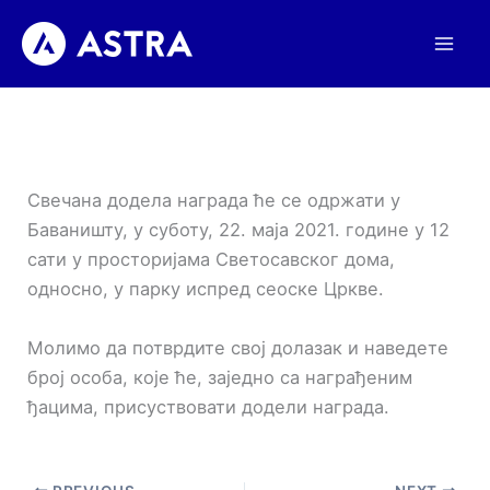
Пређи
на
садржај
Свечана додела награда ће се одржати у
Баваништу, у суботу, 22. маја 2021. године у 12
сати у просторијама Светосавског дома,
односно, у парку испред сеоске Цркве.
Молимо да потврдите свој долазак и наведете
број особа, које ће, заједно са награђеним
ђацима, присуствовати додели награда.