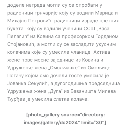
доделе награда могли су се опробати у
радионици грнчарије коју су водили Марица и
Михајло Петровић, радионици израде цветних
букета коју су водили ученици ССШ „Васа
Пелагић“ из Ковина са професорком Горданом
Стојановић, а могли су се засладити укусним
колачима које су умесиле чланице Актива
жене прве месне заједнице из Ковина и
Удружење жена „Омољчанке“ из Омољице.
Погачу којом смо дочели госте умесила је
Јованка Секулић, а дугогодишња председница
Удружења жена „Дуга“ из Баваништа Милева
Ђурђев је умесила слатке колаче.
[photo_gallery source=“directory:
images/gallery/dc2024″ limit=“30″]