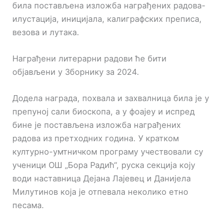
била постављена изложба награђених радова-
илустација, иницијала, калиграфских преписа,
везова и лутака.
Награђени литерарни радови ће бити
објављени у Зборнику за 2024.
Додела награда, похвала и захвалница била је у
препуној сали биоскопа, а у фоајеу и испред
бине је постављена изложба награђених
радова из претходних година. У кратком
културно-умтничком програму учествовали су
ученици ОШ „Бора Радић“, руска секција коју
води наставница Дејана Лајевец и Данијела
Милутинов која је отпевала неколико етно
песама.