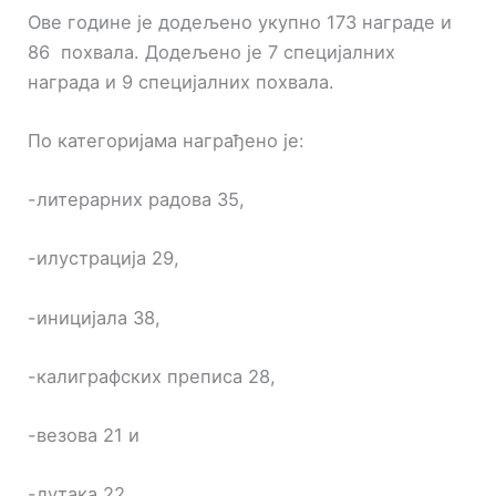
Ове године је додељено укупно 173 награде и
86 похвала. Додељено је 7 специјалних
награда и 9 специјалних похвала.
По категоријама награђено је:
-литерарних радова 35,
-илустрација 29,
-иницијала 38,
-калиграфских преписа 28,
-везова 21 и
-лутака 22.