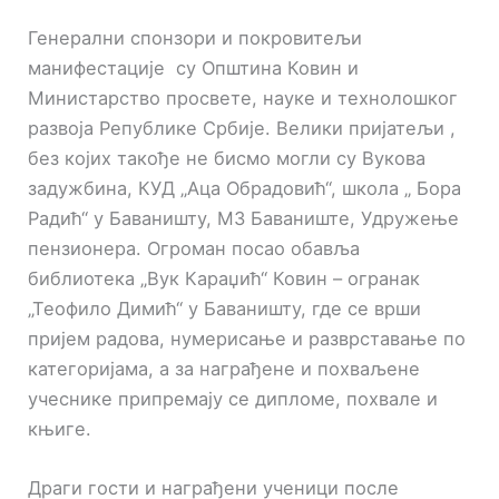
Генерални спонзори и покровитељи
манифестације су Општина Ковин и
Министарство просвете, науке и технолошког
развоја Републике Србије. Велики пријатељи ,
без којих такође не бисмо могли су Вукова
задужбина, КУД „Аца Обрадовић“, школа „ Бора
Радић“ у Баваништу, МЗ Баваниште, Удружење
пензионера. Огроман посао обавља
библиотека „Вук Караџић“ Ковин – огранак
„Теофило Димић“ у Баваништу, где се врши
пријем радова, нумерисање и разврставање по
категоријама, а за награђене и похваљене
учеснике припремају се дипломе, похвале и
књиге.
Драги гости и награђени ученици после