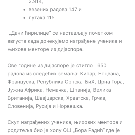
2.914,
везених радова 147 и
лутака 115.
„Дани ћирилице“ се настављају почетком
августа када дочекујемо награђене ученике и
њихове менторе из дијаспоре.
Ове године из дијаспоре је стигло 650
радова из следећих земаља: Кипар, Боцвана,
Француска, Република Српска-БиХ, Црна Гора,
Јужна Африка, Немачка, Шпанија, Велика
Британија, Швајцарска, Хрватска, Грчка,
Словенија, Русија и Норвешка.
Скуп награђених ученика, њихових ментора и
родитеља био је холу ОШ „Бора Радић“ где је