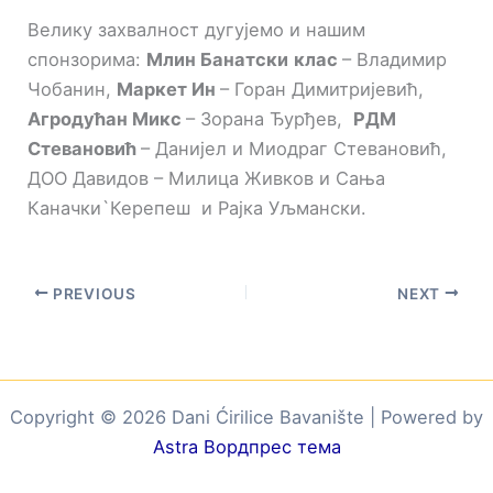
Велику захвалност дугујемо и нашим
спонзорима:
Млин Банатски
клас
– Владимир
Чобанин,
Маркет Ин
– Горан Димитријевић,
Агродућан Микс
– Зорана Ђурђев,
РДМ
Стевановић
– Данијел и Миодраг Стевановић,
ДОО Давидов – Милица Живков и Сања
Каначки`Керепеш и Рајка Уљмански.
PREVIOUS
NEXT
Copyright © 2026 Dani Ćirilice Bavanište | Powered by
Astra Вордпрес тема