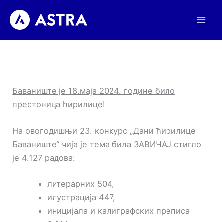
Пређи
на
садржај
Баваниште је 18.маја 2024. године било
престоница ћирилице!
На овогодишњи 23. конкурс „Дани ћирилице
Баваниште“ чија је тема била ЗАВИЧАЈ стигло
је 4.127 радова:
литерарних 504,
илустрација 447,
иницијала и калиграфских преписа