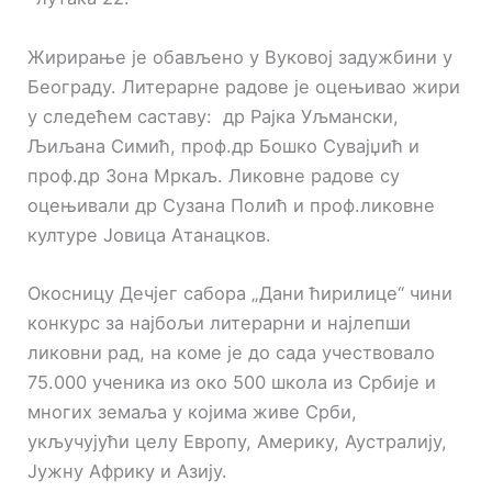
Жирирање је обављено у Вуковој задужбини у
Београду. Литерарне радове је оцењивао жири
у следећем саставу: др Рајка Уљмански,
Љиљана Симић, проф.др Бошко Сувајџић и
проф.др Зона Мркаљ. Ликовне радове су
оцењивали др Сузана Полић и проф.ликовне
културе Јовица Атанацков.
Окосницу Дечјег сабора „Дани ћирилице“ чини
конкурс за најбољи литерарни и најлепши
ликовни рад, на коме је до сада учествовало
75.000 ученика из око 500 школа из Србије и
многих земаља у којима живе Срби,
укључујући целу Европу, Америку, Аустралију,
Јужну Африку и Азију.