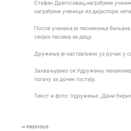
Стефан Драгосавац,награђени ученик 
награђени ученици из дијаспоре чита
После ученика је песникиња Биљана 
својих песама за децу.
Дружење је настављено уз ручак у 
Захваљујемо се Удружењу пензионера
погачу за дочек гостију.
Текст и фото: Удружење „Дани ћири
PREVIOUS