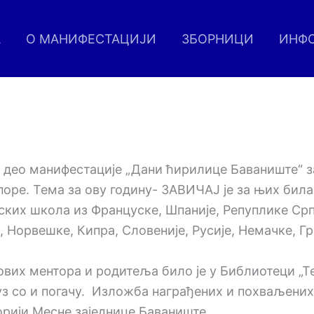
А
О МАНИФЕСТАЦИЈИ
ЗБОРНИЦИ
ИНФ
ги део манифестације „Дани ћирилице Баваниште“ з
оре. Тема за ову годину- ЗАВИЧАЈ је за њих била
ских школа из Француске, Шпаније, Репуплике Срп
, Норвешке, Кипра, Словеније, Русије, Немачке, Г
вих ментора и родитеља било је у Библиотеци „Т
 со и погачу. Изложба награђених и похваљених 
орији Месне заједнице Баваниште.