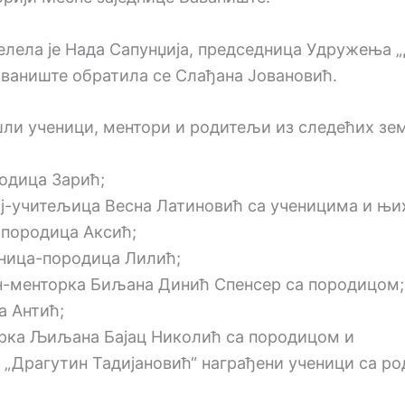
ела је Нада Сапунџија, председница Удружења „
аваниште обратила се Слађана Јовановић.
шли ученици, ментори и родитељи из следећих зе
одица Зарић;
ој-учитељица Весна Латиновић са ученицима и њ
-породица Аксић;
еница-породица Лилић;
он-менторка Биљана Динић Спенсер са породицом;
а Антић;
орка Љиљана Бајац Николић са породицом и
 „Драгутин Тадијановић“ награђени ученици са р