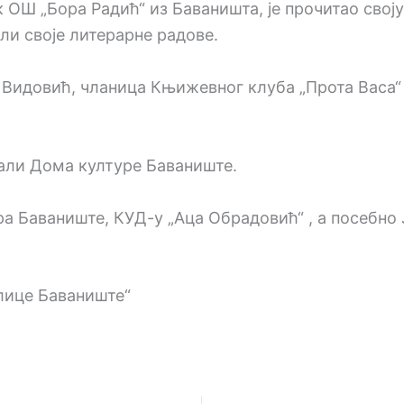
ОШ „Бора Радић“ из Баваништа, је прочитао своју 
ли своје литерарне радове.
Видовић, чланица Књижевног клуба „Прота Васа“ 
сали Дома културе Баваниште.
 Баваниште, КУД-у „Аца Обрадовић“ , а посебно 
лице Баваниште“