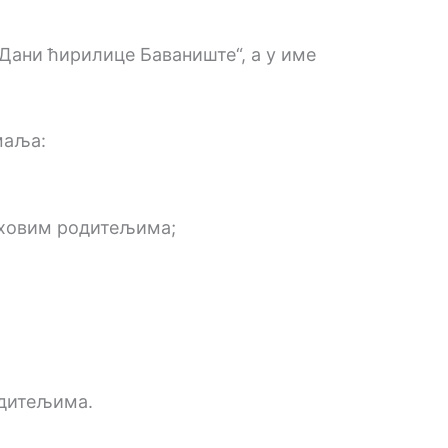
Дани ћирилице Баваниште“, а у име
маља:
иховим родитељима;
одитељима.