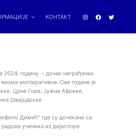
ОРМАЦИЈЕ
КОНТАКТ
а 2024. годину – дочек награђених
 веома инспиративна. Ове године је
ске, Црне Горе, Јужне Африке,
рчке Швајцарске
еофило Димић“ где су дочекани са
радова ученика из дијаспоре