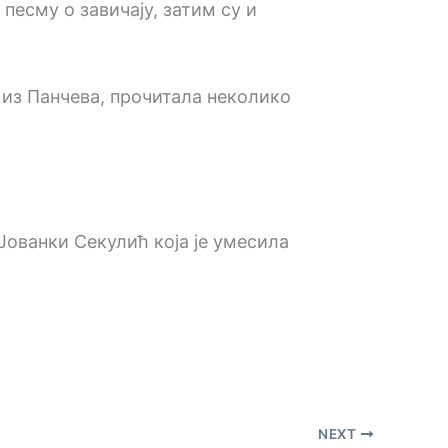
песму о завичају, затим су и
из Панчева, прочитала неколико
Јованки Секулић која је умесила
NEXT