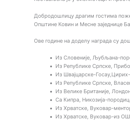
Добродошлицу драгим гостима пожел
Општине Ковин и Месне заједнице Б
Ове године на доделу награда су до
Из Словеније, Љубљана-пор
Из Републике Српске, Приб
Из Швајцарске-Госау,Цирих
Из Републике Српске, Влас
Из Велике Британије, Лонд
Са Кипра, Никозија-породиц
Из Хрватске, Вуковар-мент
Из Хрватске, Вуковар-из ОШ