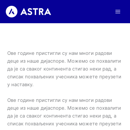
Пређи
на
садржај
Ове године пристигли су нам многи радови
деце из наше дијаспоре. Можемо се похвалити
да је са сваког континента стигао неки рад, а
списак похваљених учесника можете преузети
у наставку.
Ове године пристигли су нам многи радови
деце из наше дијаспоре. Можемо се похвалити
да је са сваког континента стигао неки рад, а
списак похваљених учесника можете преузети