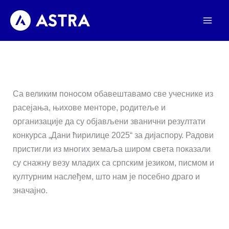
Пређи
на
садржај
Са великим поносом обавештавамо све учеснике из
расејања, њихове менторе, родитеље и
организације да су објављени званични резултати
конкурса „Дани ћирилице 2025“ за дијаспору. Радови
пристигли из многих земаља широм света показали
су снажну везу младих са српским језиком, писмом и
културним наслеђем, што нам је посебно драго и
значајно.